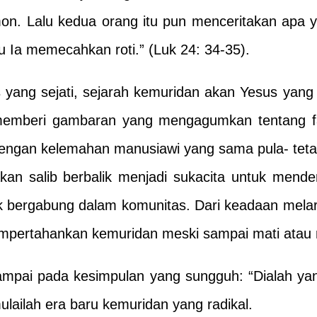
n. Lalu kedua orang itu pun menceritakan apa yan
Ia memecahkan roti.” (Luk 24: 34-35).
as yang sejati, sejarah kemuridan akan Yesus yang
ul memberi gambaran yang mengagumkan tentang f
engan kelemahan manusiawi yang sama pula- tetap
n salib berbalik menjadi sukacita untuk mender
k bergabung dalam komunitas. Dari keadaan melari
mpertahankan kemuridan meski sampai mati atau m
i pada kesimpulan yang sungguh: “Dialah yang h
lailah era baru kemuridan yang radikal.