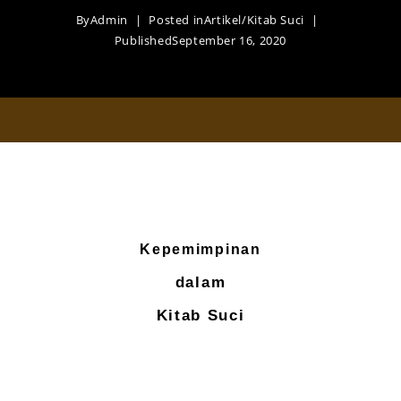
By
Admin
Posted in
Artikel
/
Kitab Suci
Published
September 16, 2020
Kepemimpinan
dalam
Kitab Suci