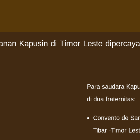
!
yanan Kapusin di Timor Leste diperca
Para saudara Kapus
U UTAMA
SILAKAN SUBSCRIB
di dua fraternitas:
Convento de San
 Kami?
ingkat
Tibar -Timor Les