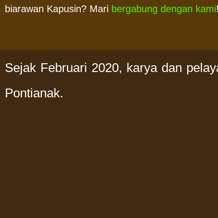
biarawan Kapusin? Mari
bergabung dengan kami
Sejak Februari 2020, karya dan pela
Pontianak.
HUBUNGI KAMI
MEN
Alamat:
Home
Provinsialat Ordo Kapusin
(dalam Kompleks Rumah
Siapakah
Retret Tirta Ria), Jl.
Adisucipto Km. 9,6 Sungai
Sejarah S
Raya, Kalimantan Barat
78391 - INDONESIA