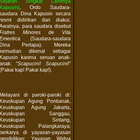
Sejarah Singkat Lahirnya
Kapusin)
, Ordo Saudara-
saudara Dina Kapusin secara
resmi didirikan dan diakui.
Awalnya, para saudara disebut
Fratres Minores de Vita
Emeritica
(Saudara-saudara
Dina Pertapa). Mereka
kemudian dikenal sebagai
Kapusin karena seruan anak-
anak: “
Scapucini! Scapucini
!”
(Pakai kap! Pakai kap!).
Melayani di paroki-paroki di:
Keuskupan Agung Pontianak,
Keuskupan Agung Jakarta,
Keuskupan Sanggau,
Keuskupan Sintang,
Keuskupan Palangkaraya;
berkarya di yayasan-yayasan
pendidikan: Yayasan Widya