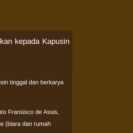
yakan kepada Kapusin
in tinggal dan berkarya
E
LINKS
Log in
Entries feed
Comments feed
to Fransisco de Assis,
WordPress.org
te (biara dan rumah
ARSIP