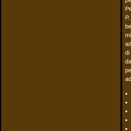
p
Pe
P
b
mi
ad
di
d
p
a