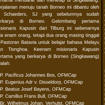
ertama mendarat dan menetap di Singkawang.
rjalanan menuju tanah Borneo ini dibantu oleh
. Schaeders, SJ yang sebelumnya sudah
erkarya di Borneo. Gelombang pertama
sionaris Kapusin dari Tilburg ini sebenarnya
a enam orang, tetapi dua orang masing tinggal
 Pastoran Batavia untuk belajar bahasa Melayu
an Tionghoa. Keenam misionaris Kapusin
ertama yang berkarya di Borneo (Singkawang)
dalah:
P. Pacificus Johannes Bos, OFMCap
P. Eugenius Adr v. Disseldorp, OFMCap
P. Beatus Josef Bayens, OFMCap
P. Camillus Frans Bull, OFMCap
Br. Wilhelmus Johan. Verhulst, OFMCap