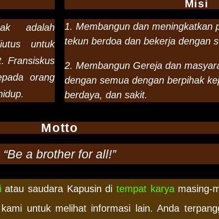
Misi
1. Membangun dan meningkatkan p
nak adalah
tekun berdoa dan bekerja dengan se
iutus untuk
t. Fransiskus
2. Membangun Gereja dan masyar
epada orang
dengan semua dengan berpihak kep
hidup.
berdaya, dan sakit.
Motto
“Be a brother for all!”
i
atau saudara Kapusin di
tempat karya
masing-ma
kami untuk melihat informasi lain. Anda terpang