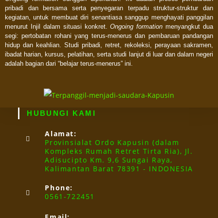
pribadi dan bersama serta penyegaran terpadu struktur-struktur dan
kegiatan, untuk membuat diri senantiasa sanggup menghayati panggilan
menurut Injil dalam situasi konkret.
Ongoing formation
menyangkut dua
segi: pertobatan rohani yang terus-menerus dan pembaruan pandangan
hidup dan keahlian. Studi pribadi, retret, rekoleksi, perayaan sakramen,
ibadat harian, kursus, pelatihan, serta studi lanjut di luar dan dalam negeri
adalah bagian dari “belajar terus-menerus” ini.
HUBUNGI KAMI
Alamat:
Provinsialat Ordo Kapusin (dalam
Kompleks Rumah Retret Tirta Ria), Jl.
Adisucipto Km. 9,6 Sungai Raya,
Kalimantan Barat 78391 - INDONESIA
Phone:
0561-722451
Email: