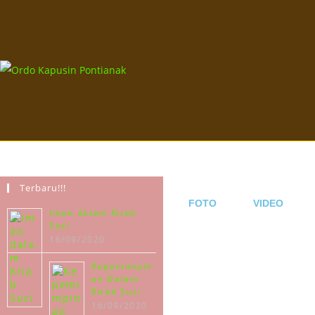
Terbaru!!!
FOTO
VIDEO
Iman dalam Kitab
Suci
16/09/2020
Kepemimpin
an Dalam
Kitab Suci
16/09/2020