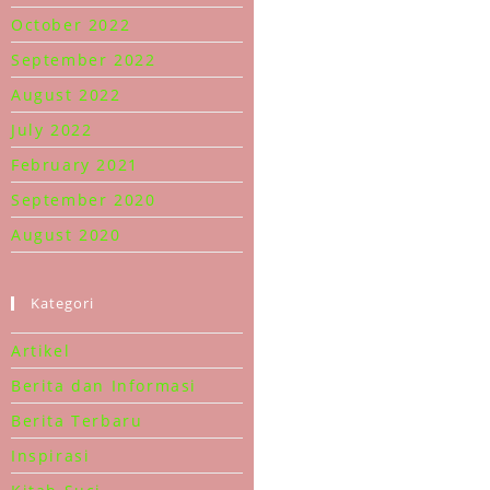
October 2022
September 2022
August 2022
July 2022
February 2021
September 2020
August 2020
HUBUNGI KAMI
MEN
Alamat:
Home
Provinsialat Ordo Kapusin
Kategori
(dalam Kompleks Rumah
Siapakah
Retret Tirta Ria), Jl.
Artikel
Adisucipto Km. 9,6 Sungai
Sejarah S
Raya, Kalimantan Barat
Berita dan Informasi
78391 - INDONESIA
Dewan P
Berita Terbaru
Phone:
Karya da
Inspirasi
0561-722451