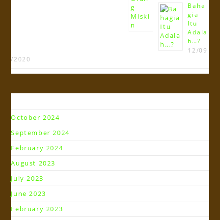
Baha
gia
Itu
Adala
h…?
12/09
/2020
Arsip
October 2024
September 2024
February 2024
August 2023
July 2023
June 2023
February 2023