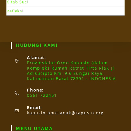
Kitab Suci
Refleksi
HUBUNGI KAMI
Alamat:
Provinsialat Ordo Kapusin (dalam
Kompleks Rumah Retret Tirta Ria), Jl.
Adisucipto Km. 9,6 Sungai Raya,
Kalimantan Barat 78391 - INDONESIA
Phone:
0561-722451
Email:
Opens
kapusin.pontianak@kapusin.org
in
your
application
MENU UTAMA