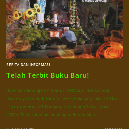
BERITA DAN INFORMASI
Telah Terbit Buku Baru!
Buah permenungan P. Marius, OFMCap; disusun dan
disunting oleh Rudi Tamrin; iv+84 halaman; ukuran 16 x
21 cm; penerbit: PT Primantara Cendana Sakti, Jakarta
(2020). "Kedekatan beliau dengan Bunda Maria,…