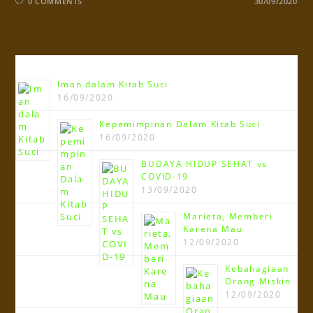
0 COMMENTS
30/09/2020
Terbaru!!!
Iman dalam Kitab Suci
16/09/2020
Kepemimpinan Dalam Kitab Suci
16/09/2020
BUDAYA HIDUP SEHAT vs
COVID-19
13/09/2020
Marieta, Memberi
Karena Mau
12/09/2020
Kebahagiaan
Orang Miskin
12/09/2020