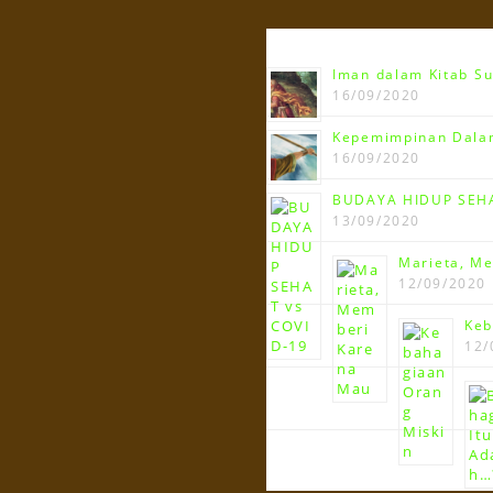
Terbaru!!!
Iman dalam Kitab Su
16/09/2020
Kepemimpinan Dalam
16/09/2020
BUDAYA HIDUP SEHA
13/09/2020
Marieta, M
12/09/2020
Keb
12/