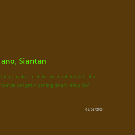
ano, Siantan
ni terinspirasi oleh kekayaan rohani dari salib
mpunyai pengaruh penting dalam hidup dan
si.…
05/02/2024