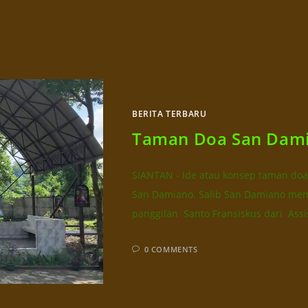
BERITA TERBARU
Taman Doa San Dami
SIANTAN - Ide atau konsep taman doa i
San Damiano. Salib San Damiano me
panggilan Santo Fransiskus dari Assi
0 COMMENTS