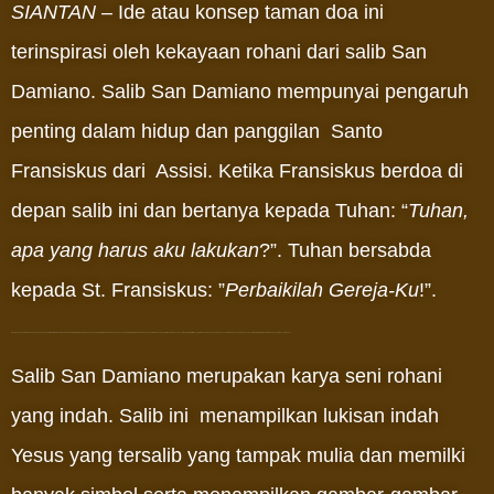
SIANTAN
– Ide atau konsep taman doa ini
terinspirasi oleh kekayaan rohani dari salib San
Damiano. Salib San Damiano mempunyai pengaruh
penting dalam hidup dan panggilan Santo
Fransiskus dari Assisi. Ketika Fransiskus berdoa di
depan salib ini dan bertanya kepada Tuhan: “
Tuhan,
apa yang harus aku lakukan
?”. Tuhan bersabda
kepada St. Fransiskus: ”
Perbaikilah Gereja-Ku
!”.
Fransiskus segera melaksanakan Sabda Tuhan itu. Ia mulai membersikan dan memperbaiki bagian-bagian yang rusak dari gereja itu karena memang bangunan gereja tempat ia berdoa itu sudah usang dimakan usia. Tetapi ternyata bukan hanya “memperbaiki” fisik yang dimkasudkan Tuhan. Fransiskus sadar bahwa Tuhan juga mau supaya ia “memperbaki” dan membangun gereja secara rohani.
Salib San Damiano merupakan karya seni rohani
yang indah. Salib ini menampilkan lukisan indah
Yesus yang tersalib yang tampak mulia dan memilki