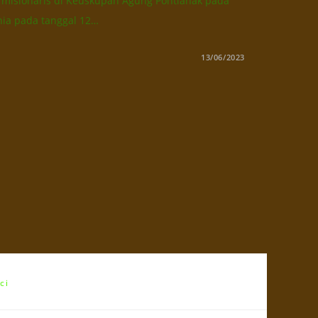
 misionaris di Keuskupan Agung Pontianak pada
nia pada tanggal 12…
13/06/2023
ci