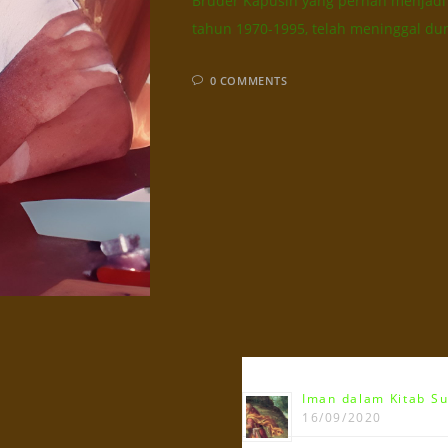
Bruder Kapusin yang pernah menjadi
tahun 1970-1995, telah meninggal du
0 COMMENTS
Terbaru!!!
Iman dalam Kitab Su
16/09/2020