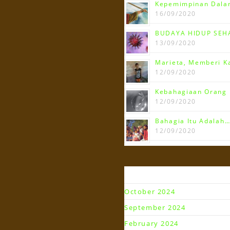
Kepemimpinan Dalam
16/09/2020
BUDAYA HIDUP SEHA
13/09/2020
Marieta, Memberi K
12/09/2020
Kebahagiaan Orang 
12/09/2020
Bahagia Itu Adalah…
12/09/2020
Arsip
October 2024
September 2024
February 2024