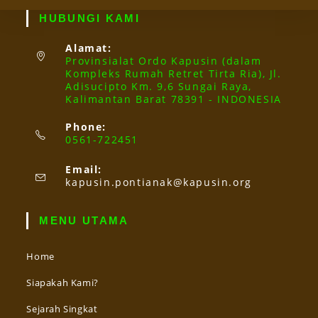
HUBUNGI KAMI
Alamat:
Provinsialat Ordo Kapusin (dalam
Kompleks Rumah Retret Tirta Ria), Jl.
Adisucipto Km. 9,6 Sungai Raya,
Kalimantan Barat 78391 - INDONESIA
Phone:
0561-722451
Email:
Opens
kapusin.pontianak@kapusin.org
in
your
application
MENU UTAMA
Home
Siapakah Kami?
Sejarah Singkat