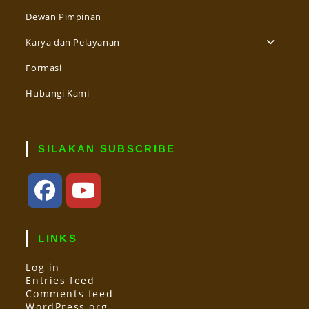
Dewan Pimpinan
Karya dan Pelayanan
Formasi
Hubungi Kami
SILAKAN SUBSCRIBE
Opens
Opens
in
in
LINKS
a
a
new
new
tab
tab
Log in
Entries feed
Comments feed
WordPress.org