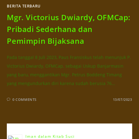
BERITA TERBARU
Mgr. Victorius Dwiardy, OFMCap:
Pribadi Sederhana dan
Pemimpin Bijaksana
Pada tanggal 8 Juli 2023, Paus Fransiskus telah menunjuk P.
Victorius Dwiardy, OFMCap. sebagai Uskup Banjarmasin
yang baru, menggantikan Mgr. Petrus Boddeng Timang
yang mengundurkan diri karena sudah berusia 76…
0 COMMENTS
13/07/2023
Terbaru!!!
Iman dalam Kitab Suci