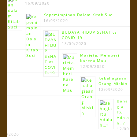
16/09/2020
Kepemimpinan Dalam Kitab Suci
16/09/2020
BUDAYA HIDUP SEHAT vs
COVID-19
13/09/2020
Marieta, Memberi
Karena Mau
12/09/2020
Kebahagiaan
Orang Miskin
12/09/2020
Baha
gia
Itu
Adala
h…?
12/09
/2020