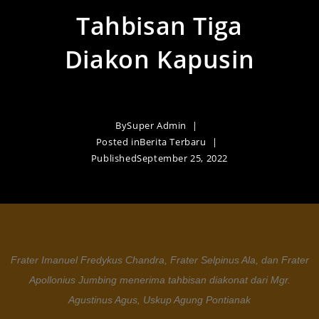
Tahbisan Tiga
Diakon Kapusin
By
Super Admin
Posted in
Berita Terbaru
Published
September 25, 2022
Frater Imanuel Fredykus Chandra, Frater Selpinus Ala, dan Frater
Apollonius Jumbing menerima tahbisan diakonat dari Mgr.
Agustinus Agus, Uskup Agung Pontianak