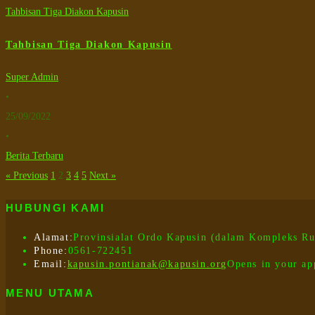
Tahbisan Tiga Diakon Kapusin
Tahbisan Tiga Diakon Kapusin
Super Admin
•
25/09/2022
•
Berita Terbaru
« Previous
1
2
3
4
5
Next »
HUBUNGI KAMI
Alamat:
Provinsialat Ordo Kapusin (dalam Kompleks Ru
Phone:
0561-722451
Email:
kapusin.pontianak@kapusin.org
Opens in your ap
MENU UTAMA