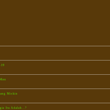
-19
 Mau
rang Miskin
gia Itu Adalah…?