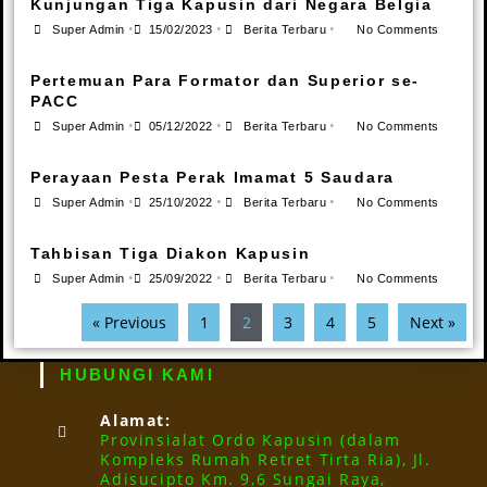
Kunjungan Tiga Kapusin dari Negara Belgia
•
•
•
Super Admin
15/02/2023
Berita Terbaru
No Comments
Pertemuan Para Formator dan Superior se-
PACC
•
•
•
Super Admin
05/12/2022
Berita Terbaru
No Comments
Perayaan Pesta Perak Imamat 5 Saudara
•
•
•
Super Admin
25/10/2022
Berita Terbaru
No Comments
Tahbisan Tiga Diakon Kapusin
•
•
•
Super Admin
25/09/2022
Berita Terbaru
No Comments
« Previous
1
2
3
4
5
Next »
HUBUNGI KAMI
Alamat:
Provinsialat Ordo Kapusin (dalam
Kompleks Rumah Retret Tirta Ria), Jl.
Adisucipto Km. 9,6 Sungai Raya,