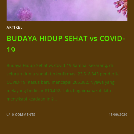
ARTIKEL
BUDAYA HIDUP SEHAT vs COVID-
19
Budaya Hidup Sehat vs Covid-19 Sampai sekarang, di
seluruh dunia sudah terkonfirmasi 23,518,343 penderita
COVID-19. Kasus baru mencapai 206,382. Nyawa yang
melayang berkisar 810,492. Lalu, bagaimanakah kita
menyikapi keadaan ini?…
0 COMMENTS
13/09/2020