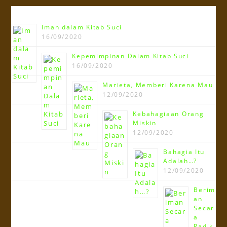
Terbaru!!!
Iman dalam Kitab Suci
16/09/2020
Kepemimpinan Dalam Kitab Suci
16/09/2020
Marieta, Memberi Karena Mau
12/09/2020
Kebahagiaan Orang
Miskin
12/09/2020
Bahagia Itu
Adalah…?
12/09/2020
Berim
an
Secar
a
Radik