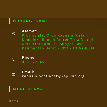
HUBUNGI KAMI
Alamat:
Provinsialat Ordo Kapusin (dalam
Kompleks Rumah Retret Tirta Ria), Jl.
Adisucipto Km. 9,6 Sungai Raya,
Kalimantan Barat 78391 - INDONESIA
Phone:
0561-722451
Email:
Opens
kapusin.pontianak@kapusin.org
in
your
application
MENU UTAMA
Home