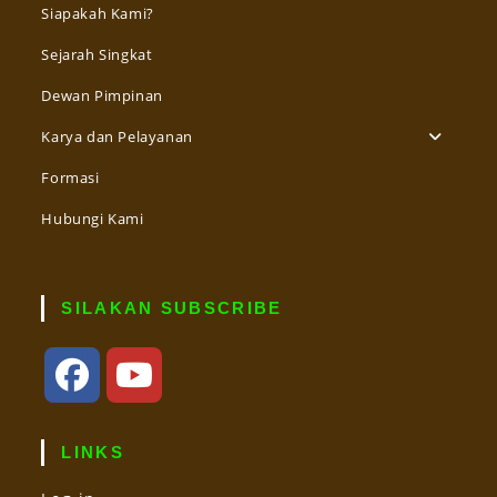
Siapakah Kami?
Sejarah Singkat
Dewan Pimpinan
Karya dan Pelayanan
Formasi
Hubungi Kami
SILAKAN SUBSCRIBE
Opens
Opens
in
in
LINKS
a
a
new
new
tab
tab