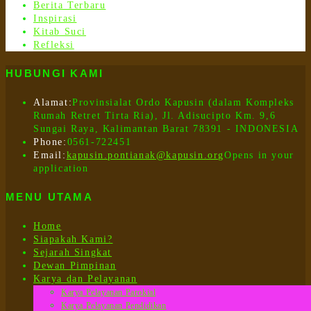
Berita Terbaru
Inspirasi
Kitab Suci
Refleksi
HUBUNGI KAMI
Alamat:
Provinsialat Ordo Kapusin (dalam Kompleks
Rumah Retret Tirta Ria), Jl. Adisucipto Km. 9,6
Sungai Raya, Kalimantan Barat 78391 - INDONESIA
Phone:
0561-722451
Email:
kapusin.pontianak@kapusin.org
Opens in your
application
MENU UTAMA
Home
Siapakah Kami?
Sejarah Singkat
Dewan Pimpinan
Karya dan Pelayanan
Karya Pelayanan Parokial
Karya Pelayanan Pendidikan