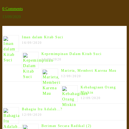
0 Comments
13/09/2020
Terbaru!!!
Iman dalam Kitab Suci
16/09/2020
Kepemimpinan Dalam Kitab Suci
16/09/2020
Marieta, Memberi Karena Mau
12/09/2020
Kebahagiaan Orang
Miskin
12/09/2020
Bahagia Itu Adalah…?
12/09/2020
Beriman Secara Radikal (2)