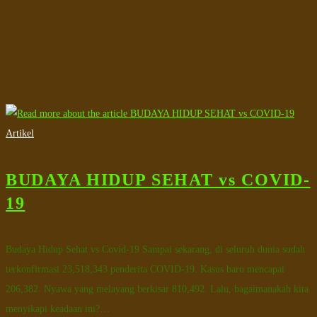
Artikel
BUDAYA HIDUP SEHAT vs COVID-
19
Budaya Hidup Sehat vs Covid-19 Sampai sekarang, di seluruh dunia sudah
terkonfirmasi 23,518,343 penderita COVID-19. Kasus baru mencapai
206,382. Nyawa yang melayang berkisar 810,492. Lalu, bagaimanakah kita
menyikapi keadaan ini?…