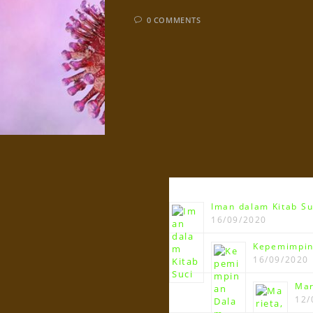
0 COMMENTS
Terbaru!!!
Iman dalam Kitab Su
16/09/2020
Kepemimpin
16/09/2020
Mar
12/