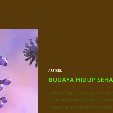
ARTIKEL
BUDAYA HIDUP SEHAT
Budaya Hidup Sehat vs Covid-19 Sampa
23,518,343 penderita COVID-19. Kasu
berkisar 810,492. Lalu, bagaimanakah